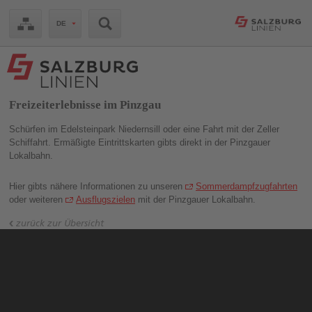
Zum
DE
Inhalt
springen
Zugangstaste
Alt
+
Shift
Freizeiterlebnisse im Pinzgau
+
5
Schürfen im Edelsteinpark Niedernsill oder eine Fahrt mit der Zeller
Zur
Suche
Schiffahrt. Ermäßigte Eintrittskarten gibts direkt in der Pinzgauer
springen
Lokalbahn.
Zugangstaste
Alt
Hier gibts nähere Informationen zu unseren
Sommerdampfzugfahrten
+
oder weiteren
Ausflugszielen
mit der Pinzgauer Lokalbahn.
Shift
+
zurück zur Übersicht
7
Zur
Hauptnavigation
springen
Zugangstaste
Alt
+