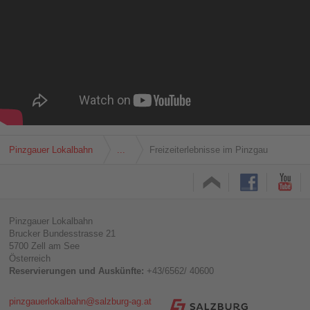
Shift
+
1
Zur
Subnavigation
springen
Zugangstaste
Alt
+
Shift
+
2
Pinzgauer Lokalbahn
...
Freizeiterlebnisse im Pinzgau
Zur
Metanvigation
springen
Zugangstaste
Alt
+
Pinzgauer Lokalbahn
Shift
Brucker Bundesstrasse 21
+
5700 Zell am See
3
Österreich
Reservierungen und Auskünfte:
+43/6562/ 40600
pinzgauerlokalbahn@salzburg-ag.at