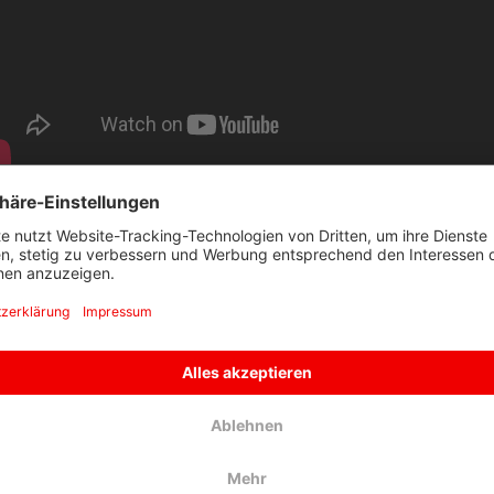
nformationen zur Mitnahme von Fahrrädern
weirädrige, einsitzige Fahrräder (Fährräder, Elektroräder, Tandems, Lastenfahrräder, Dreirä
attel oder Sitz sowie Fahrradanhänger) werden grundsätzlich in allen Zügen befördert.
ahrräder können auch einen elektrischen Hilfsantrieb haben, wenn die Bauartgeschwindigkei
usammengeklappte Klappräder bzw. Falträder und zusammengeklappte Roller gehören nicht 
ntrieb (ausgenommen einspurige Elektroscooter mit Sattel oder Sitz) und werden unentgeltlic
bmessung 90 cm x 60 cm x 40 cm nicht überschreiten.
usätzlich zu einem Fahrrad kann auch ein Fahrradanhänger mitgenommen werden für den ei
bmessungen von Fahrrädern (Maximalgewicht 30 kg):
 Fahrradlänge von 185 cm
 Fahrradhöhe von 110 cm
 Fahrradbreite von 80 cm