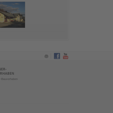
Nostalgietag am 09. Mai 2026
Skipass = Fahrkarte
Am 09. Mai 2026 findet bei der
Mit der Pinzgauer Lokalb
Pinzgauer Lokalbahn ein
gelangen Sie auch in dies
Nostalgiefest statt! Besucht uns von
Skisaison ohne Stress u
09:00 bis 17:00 Uhr bei tollem...
Stau zu den Top-Skigebie
Region, der Skipass dient
Mehr erfahren
Mehr erfahren
NER-
RHABEN
r-Bauvorhaben