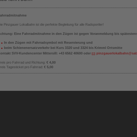
__________________________________________________________________________
ahrradmitnahme
ie Pinzgauer Lokalbahn ist die perfekte Begleitung für alle Radsportler!
chtung: Eine Fahrradmitnahme in den Zügen ist gegen Voranmeldung bis spätestens
In den Zügen mit Fahrradsymbol mit Reservierung und
beim Schienenersatzverkehr bei Kurs 3320 und 3324 bis Krimml Ortsmitte
ontakt SVV-Kundencenter Mittersill: +43 6562 40600 oder
pinzgauerlokalbahn@sal
reis pro Fahrrad und Richtung:
€ 4,00
reis Tagesticket pro Fahrrad:
€ 5,00
__________________________________________________________________________