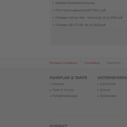
Infoblatt Eisenbahnkreuzung
PLB Fahrzeugbestand AKTUELL.pdf
Fahrplan Zell am See - Krimml ab 14.12.2025.pdf
Fahrplan SEV 07.09.-04.10.2026.pdf
Pinzgauer Lokalbahn
Freizeittipps
Radfahren
FAHRPLAN & TARIFE
UNTERNEHMEN
Fahrplan
Geschichte
Tarife & Tickets
Strecke
Pünktlichkeitsgrad
Schulprojekt
KONTAKT