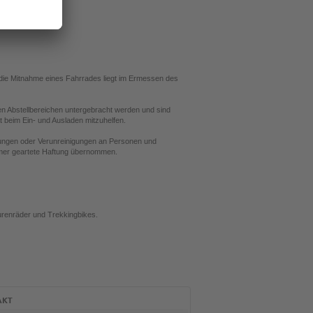
die Mitnahme eines Fahrrades liegt im Ermessen des
en Abstellbereichen untergebracht werden und sind
 beim Ein- und Ausladen mitzuhelfen.
gungen oder Verunreinigungen an Personen und
mmer geartete Haftung übernommen.
urenräder und Trekkingbikes.
AKT