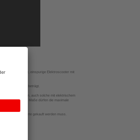
der für Erwachsene, einspurige Elektroscooter mit
t maximal 25 km/h beträgt.
zu den Fahrrädern, auch solche mit elektrischem
h transportiert. Die Maße dürfen die maximale
ne weitere Fahrkarte gekauft werden muss.