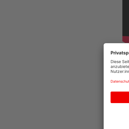
I
Z
S
F
Z
A
A
Z
A
>
>
>