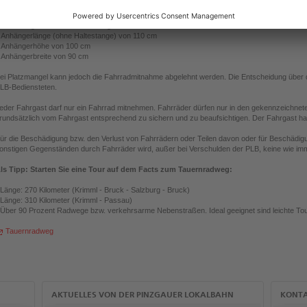
 Raddurchmesser von 28 Zoll und Reifenbreite von 6,5 cm
bmessungen von Fahrradanhänger:
 Anhängerlänge (ohne Haltestange) von 110 cm
 Anhängerhöhe von 100 cm
 Anhängerbreite von 90 cm
ei Platzmangel kann jedoch die Fahrradmitnahme abgelehnt werden. Die Entscheidung über 
LB-Bediensteten.
eder Fahrgast darf nur ein Fahrrad mitnehmen. Fahrräder dürfen nur in den gekennzeichnet
rundsätzlich vom Fahrgast entsprechend zu sichern und zu beaufsichtigen. Der Fahrgast hat
ür die Beschädigung bzw. den Verlust von Fahrrädern oder Teilen davon oder für Beschädi
onstigen Gegenständen durch Fahrräder wird, außer bei Verschulden der PLB, keine wie i
ls Tipp: Starten Sie eine Tour auf dem Facts zum Tauernradweg:
 Länge: 270 Kilometer (Krimml - Bruck - Salzburg - Bruck)
 Länge: 310 Kilometer (Krimml - Passau)
 Über 90 Prozent Radwege bzw. verkehrsarme Nebenstraßen. Ideal geeignet sind leichte To
Tauernradweg
AKTUELLES VON DER PINZGAUER LOKALBAHN
KONT