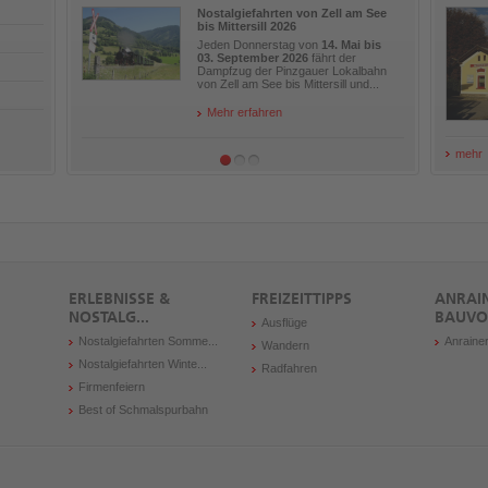
Nostalgiefahrten von Zell am See
bis Mittersill 2026
Jeden Donnerstag von
14. Mai bis
03. September 2026
fährt der
Dampfzug der Pinzgauer Lokalbahn
von Zell am See bis Mittersill und...
Mehr erfahren
mehr
ERLEBNISSE &
FREIZEITTIPPS
ANRAI
NOSTALG...
BAUVO
Ausflüge
Nostalgiefahrten Somme...
Anraine
Wandern
Nostalgiefahrten Winte...
Radfahren
Firmenfeiern
Best of Schmalspurbahn