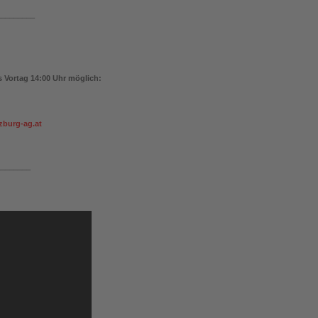
_________
 Vortag 14:00 Uhr möglich:
zburg-ag.at
________