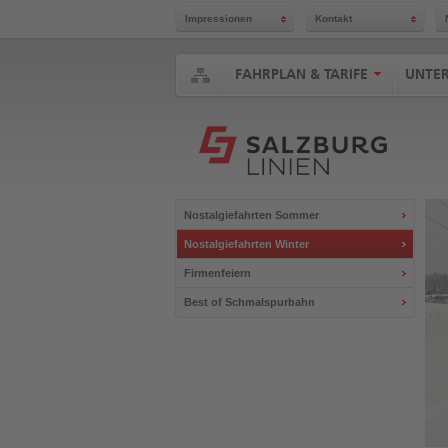
Impressionen
Kontakt
Zum
Inhalt
springen
FAHRPLAN & TARIFE
UNTE
Zugangstaste
Alt
+
Shift
+
5
Zur
Suche
Nostalgiefahrten Sommer
springen
Zugangstaste
Nostalgiefahrten Winter
Alt
Firmenfeiern
+
Shift
Best of Schmalspurbahn
+
7
Zur
Hauptnavigation
springen
Zugangstaste
Alt
+