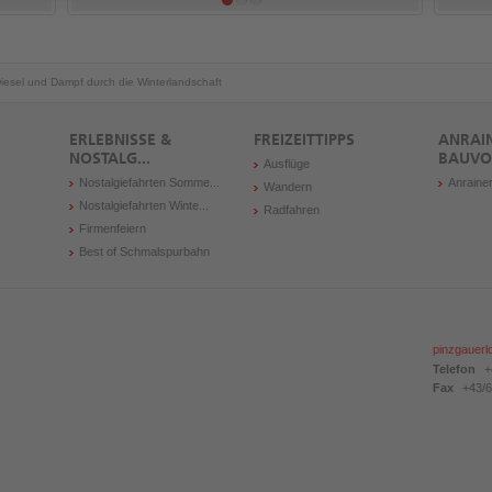
Diesel und Dampf durch die Winterlandschaft
ERLEBNISSE &
FREIZEITTIPPS
ANRAI
NOSTALG...
BAUVO
Ausflüge
Nostalgiefahrten Somme...
Anraine
Wandern
Nostalgiefahrten Winte...
Radfahren
Firmenfeiern
Best of Schmalspurbahn
pinzgauerl
Telefon
+
Fax
+43/6