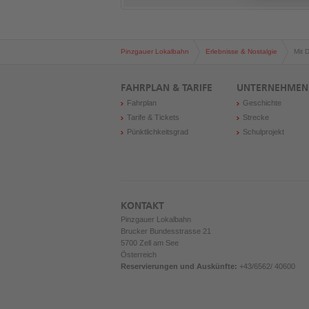
Pinzgauer Lokalbahn
Erlebnisse & Nostalgie
Mit 
FAHRPLAN & TARIFE
UNTERNEHMEN
Fahrplan
Geschichte
Tarife & Tickets
Strecke
Pünktlichkeitsgrad
Schulprojekt
KONTAKT
Pinzgauer Lokalbahn
Brucker Bundesstrasse 21
5700 Zell am See
Österreich
Reservierungen und Auskünfte:
+43/6562/ 40600