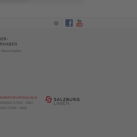
NER-
RHABEN
r-Bauvorhaben
okalbahn@salzburg-ag.at
43/6542/ 57500 - 5952
542/ 57500 - 5956