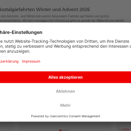
Nostalgiefahrten Winter und Advent 2026
n der Advents- und Winterzeit warten besondere Fahrten auf kleine und große
isenbahnfahns. Mit dem nostalgischen Dieselzug geht es jeweils bis Mittersill und wieder
etour, stimmungsvolles Rahmenprogramm inklusive.
obald die Termine feststehen, werden sie hier veröffentlicht!
ontakt:
undencenter Mittersill
43 6562 40 600
pinzgauerlokalbahn@salzburg-ag.at
AKTUELLES VON DER PINZGAUER LOKALBAHN
KONT
Nostalgiefahrten von Zell am See
bis Mittersill 2026
Jeden Donnerstag von
14. Mai bis
03. September 2026
fährt der
Dampfzug der Pinzgauer Lokalbahn
von Zell am See bis Mittersill und...
Mehr erfahren
mehr