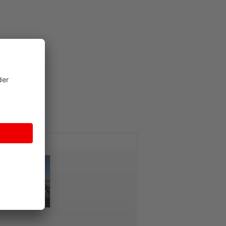
AKT
Nostalgietag am 09. Mai 2026
Skipass = Fahrkarte
Am 09. Mai 2026 findet bei der
Mit der Pinzgauer Lokalb
Pinzgauer Lokalbahn ein
gelangen Sie auch in dies
Nostalgiefest statt! Besucht uns von
Skisaison ohne Stress u
09:00 bis 17:00 Uhr bei tollem...
Stau zu den Top-Skigebie
Region, der Skipass dient
Mehr erfahren
Mehr erfahren