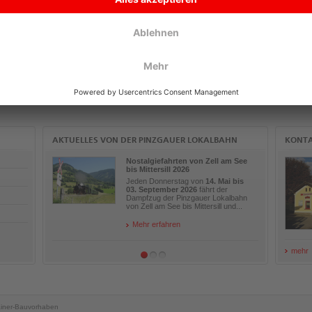
iese Kostensätze sind in der Verpflichtungserklärung angeführt, welche Ihnen im Zuge des Ve
ichtig für Ihr Bauvorhaben:
ir weisen ausdrücklich darauf hin, dass mit der Herstellung der gegenständlichen An
erpflichtungserklärung – die als eisenbahnrechtliche Zustimmung gemäß § 42 Abs. 3
auwerber / die Bauwerberin, das Amt der Salzburger Landesregierung und die Salz
erden darf. Diese Zustimmung ersetzt keinesfalls andere erforderliche behördliche
AKTUELLES VON DER PINZGAUER LOKALBAHN
KONT
Nostalgiefahrten von Zell am See
bis Mittersill 2026
Jeden Donnerstag von
14. Mai bis
03. September 2026
fährt der
Dampfzug der Pinzgauer Lokalbahn
von Zell am See bis Mittersill und...
Mehr erfahren
mehr
iner-Bauvorhaben