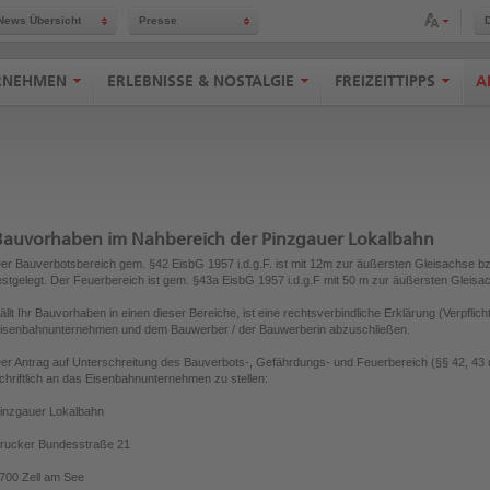
Schriftgröße anpassen
News Übersicht
Presse
RNEHMEN
ERLEBNISSE & NOSTALGIE
FREIZEITTIPPS
A
Bauvorhaben im Nahbereich der Pinzgauer Lokalbahn
er Bauverbotsbereich gem. §42 EisbG 1957 i.d.g.F. ist mit 12m zur äußersten Gleisachse 
estgelegt. Der Feuerbereich ist gem. §43a EisbG 1957 i.d.g.F mit 50 m zur äußersten Gleisach
ällt Ihr Bauvorhaben in einen dieser Bereiche, ist eine rechtsverbindliche Erklärung (Verpfl
isenbahnunternehmen und dem Bauwerber / der Bauwerberin abzuschließen.
er Antrag auf Unterschreitung des Bauverbots-, Gefährdungs- und Feuerbereich (§§ 42, 43 
chriftlich an das Eisenbahnunternehmen zu stellen:
inzgauer Lokalbahn
rucker Bundesstraße 21
700 Zell am See