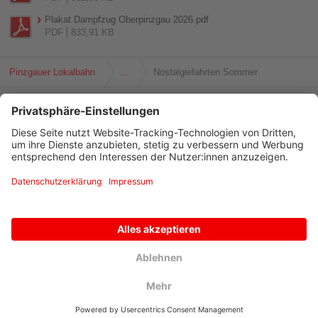
Plakat Dampfzug Oberpinzgau 2026.pdf
PDF
833,91 KB
Pinzgauer Lokalbahn
...
Nostalgiefahrten Sommer
Pinzgauer Lokalbahn
Brucker Bundesstrasse 21
5700 Zell am See
Österreich
Reservierungen und Auskünfte:
+43/6562/ 40600
pinzgauerlokalbahn@salzburg-ag.at
Telefon
+43/6542/ 57500 - 5952
Fax
+43/6542/ 57500 - 5956
|
© 2013 - 2026
Pinzgauer Lokalbahn
Impressum
Datenschutz
Cookies