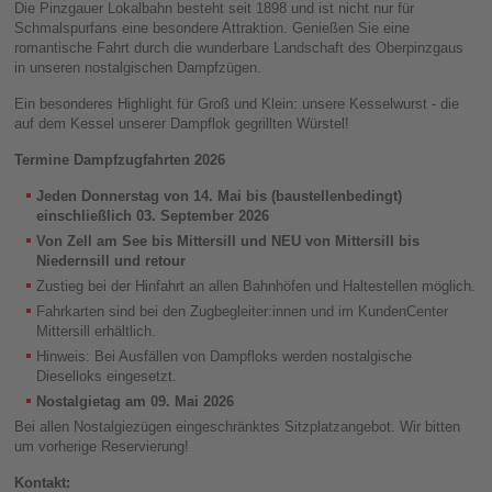
Shift
Die Pinzgauer Lokalbahn besteht seit 1898 und ist nicht nur für
+
Schmalspurfans eine besondere Attraktion. Genießen Sie eine
1
romantische Fahrt durch die wunderbare Landschaft des Oberpinzgaus
Zur
in unseren nostalgischen Dampfzügen.
Subnavigation
Ein besonderes Highlight für Groß und Klein: unsere Kesselwurst - die
springen
auf dem Kessel unserer Dampflok gegrillten Würstel!
Zugangstaste
Alt
Termine Dampfzugfahrten 2026
+
Shift
Jeden Donnerstag von 14. Mai bis (baustellenbedingt)
+
einschließlich 03. September 2026
2
Von Zell am See bis Mittersill und NEU von Mittersill bis
Zur
Niedernsill und retour
Metanvigation
springen
Zustieg bei der Hinfahrt an allen Bahnhöfen und Haltestellen möglich.
Zugangstaste
Fahrkarten sind bei den Zugbegleiter:innen und im KundenCenter
Alt
Mittersill erhältlich.
+
Hinweis: Bei Ausfällen von Dampfloks werden nostalgische
Shift
Dieselloks eingesetzt.
+
Nostalgietag am 09. Mai 2026
3
Bei allen Nostalgiezügen eingeschränktes Sitzplatzangebot. Wir bitten
um vorherige Reservierung!
Kontakt: