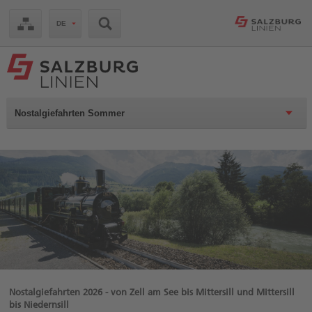
Zum
DE
Inhalt
springen
Zugangstaste
Alt
+
Shift
+
Nostalgiefahrten Sommer
5
Zur
Suche
springen
Zugangstaste
Alt
+
Shift
+
7
Zur
Hauptnavigation
springen
Zugangstaste
Alt
Nostalgiefahrten 2026 - von Zell am See bis Mittersill und Mittersill
+
bis Niedernsill