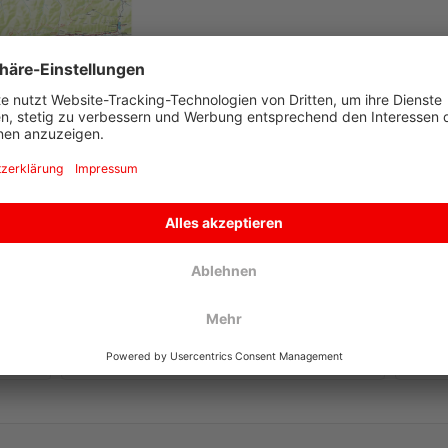
AKTUELLES VON DER PINZGAUER LOKALBAHN
KONT
Nostalgiefahrten von Zell am See
bis Mittersill 2026
Jeden Donnerstag von
14. Mai bis
03. September 2026
fährt der
Dampfzug der Pinzgauer Lokalbahn
von Zell am See bis Mittersill und...
Mehr erfahren
mehr