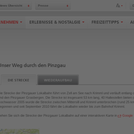
Schriftgröße anpassen
News Übersicht
Presse
RNEHMEN
ERLEBNISSE & NOSTALGIE
FREIZEITTIPPS
A
Unser Weg durch den Pinzgau
DIE STRECKE
WIEDERAUFBAU
ie Strecke der Pinzgauer Lokalbahn führt von Zell am See nach Krimml und verläuft entlan
nd den Pinzgauer Grasbergen. Die Strecke ist insgesamt 53 km lang, 40 Haltestellen bieten 
ochwasser 2005 wurde die Strecke zwischen Mittersill und Krimml unterbrochen (rund 25 
egonnen und seit September 2010 fährt die Lokalbahn wieder bis zum Bahnhof Krimml.
ehen Sie sich die Strecke der Pinzgauer Lokalbahn auf einer interaktiven Karte in
Google