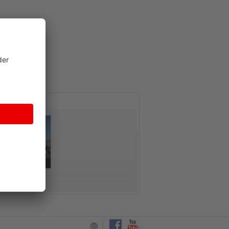
AKT
Nostalgietag am 09. Mai 2026
Skipass = Fahrkarte
Am 09. Mai 2026 findet bei der
Mit der Pinzgauer Lokalb
Pinzgauer Lokalbahn ein
gelangen Sie auch in dies
Nostalgiefest statt! Besucht uns von
Skisaison ohne Stress u
09:00 bis 17:00 Uhr bei tollem...
Stau zu den Top-Skigebie
Region, der Skipass dient
Mehr erfahren
Mehr erfahren