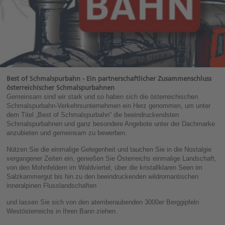
Shift
+
1
Zur
Subnavigation
springen
Zugangstaste
Alt
+
Best of Schmalspurbahn - Ein partnerschaftlicher Zusammenschluss
Shift
österreichischer Schmalspurbahnen
+
Gemeinsam sind wir stark und so haben sich die österreichischen
2
Schmalspurbahn-Verkehrsunternehmen ein Herz genommen, um unter
Zur
dem Titel „Best of Schmalspurbahn“ die beeindruckendsten
Metanvigation
Schmalspurbahnen und ganz besondere Angebote unter der Dachmarke
springen
anzubieten und gemeinsam zu bewerben.
Zugangstaste
Alt
Nützen Sie die einmalige Gelegenheit und tauchen Sie in die Nostalgie
+
vergangener Zeiten ein, genießen Sie Österreichs einmalige Landschaft,
Shift
von den Mohnfeldern im Waldviertel, über die kristallklaren Seen im
+
Salzkammergut bis hin zu den beeindruckenden wildromantischen
3
inneralpinen Flusslandschaften
und lassen Sie sich von den atemberaubenden 3000er Berggipfeln
Westösterreichs in Ihren Bann ziehen.