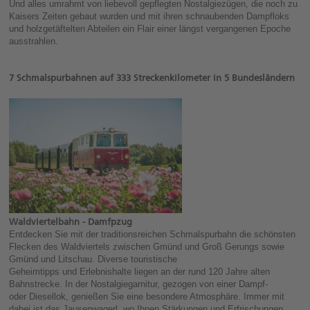
Und alles umrahmt von liebevoll gepflegten Nostalgiezügen, die noch zu
Kaisers Zeiten gebaut wurden und mit ihren schnaubenden Dampfloks
und holzgetäftelten Abteilen ein Flair einer längst vergangenen Epoche
ausstrahlen.
7 Schmalspurbahnen auf 333 Streckenkilometer in 5 Bundesländern
Waldviertelbahn - Damfpzug
Entdecken Sie mit der traditionsreichen Schmalspurbahn die schönsten
Flecken des Waldviertels zwischen Gmünd und Groß Gerungs sowie
Gmünd und Litschau. Diverse touristische
Geheimtipps und Erlebnishalte liegen an der rund 120 Jahre alten
Bahnstrecke. In der Nostalgiegarnitur, gezogen von einer Dampf-
oder Diesellok, genießen Sie eine besondere Atmosphäre. Immer mit
dabei ist das Jausenwagerl, wo Ihnen Stärkungen und Erfrischungen