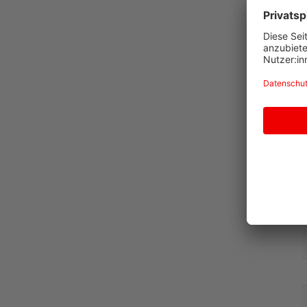
A
G
D
T
C
ü
W
D
o
V
S
N
W
D