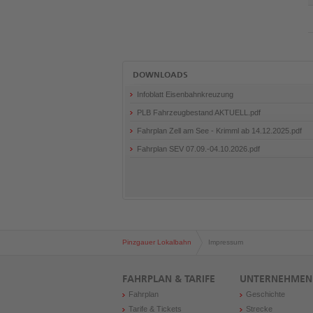
DOWNLOADS
Infoblatt Eisenbahnkreuzung
PLB Fahrzeugbestand AKTUELL.pdf
Fahrplan Zell am See - Krimml ab 14.12.2025.pdf
Fahrplan SEV 07.09.-04.10.2026.pdf
Pinzgauer Lokalbahn
Impressum
FAHRPLAN & TARIFE
UNTERNEHMEN
Fahrplan
Geschichte
Tarife & Tickets
Strecke