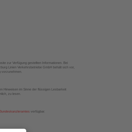
te zur Verfügung gestellten Informationen. Bei
lzburg Linien Verkehrsbetriebe GmbH behält sich vor,
ng vorzunehmen.
en Hinweisen im Sinne der flüssigen Lesbarkeit
lich, zu lesen.
 Bundeskanzleramtes
verfügbar.