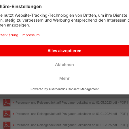
ufsichtsbehörde: Landeshauptmann, Schienen-Control-Kommission (nur für den Güterverke
oogle Analytics
iese Website benutzt Google Analytics, einen Webanalysedienst der Google Inc. (Google). G
extdateien, die auf Ihrem Computer gespeichert werden und die eine Analyse der Benutzung 
ookie erzeugten Informationen über Ihre Benutzung dieser Website (einschließlich Ihrer IP-
bertragen und dort gespeichert. Google wird diese Informationen benutzen, um Ihre Nutzun
ebsiteaktivitäten für die Websitebetreiber zusammenzustellen und um weitere mit der Webs
ienstleistungen zu erbringen. Auch wird Google diese Informationen gegebenenfalls an Dritte
der soweit Dritte diese Daten im Auftrag von Google verarbeiten. Google wird in keinem Fall
erbindung bringen. Sie können die Installation der Cookies durch eine entsprechende Einstel
ie jedoch darauf hin, dass Sie in diesem Fall gegebenenfalls nicht sämtliche Funktionen die
utzung dieser Website erklären Sie sich mit der Bearbeitung der über Sie erhobenen Daten 
eise und zu dem zuvor benannten Zweck einverstanden.
er Datenerhebung und -speicherung kann jederzeit mit Wirkung für die Zukunft
w
Personen- und Reisegepäcktarif Pinzgauer Lokalbahn ab 01.05.2023.pdf -
PDF | 
Personen- und Reisegepäcktarif Pinzgauer Lokalbahn ab 01.01.2024.pdf -
PDF | 
Personen- und Reisegepäcktarif Pinzgauer Lokalbahn ab 01.01.2025.pdf -
PDF | 