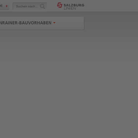
Suchen
DE
nach...
NRAINER-BAUVORHABEN