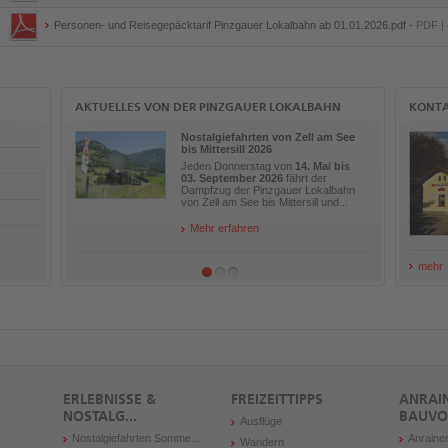
Personen- und Reisegepäcktarif Pinzgauer Lokalbahn ab 01.01.2026.pdf -
PDF | 
AKTUELLES VON DER PINZGAUER LOKALBAHN
KONT
Nostalgiefahrten von Zell am See
bis Mittersill 2026
Jeden Donnerstag von
14. Mai bis
03. September 2026
fährt der
Dampfzug der Pinzgauer Lokalbahn
von Zell am See bis Mittersill und...
Mehr erfahren
mehr
ERLEBNISSE &
FREIZEITTIPPS
ANRAI
NOSTALG...
BAUVO
Ausflüge
Nostalgiefahrten Somme...
Anraine
Wandern