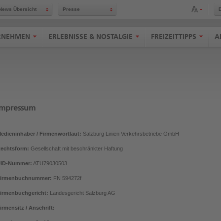
Schriftgröße anpassen
News Übersicht
Presse
RNEHMEN
ERLEBNISSE & NOSTALGIE
FREIZEITTIPPS
A
Impressum
edieninhaber / Firmenwortlaut:
Salzburg Linien Verkehrsbetriebe GmbH
echtsform:
Gesellschaft mit beschränkter Haftung
ID-Nummer:
ATU79030503
irmenbuchnummer:
FN 594272f
irmenbuchgericht:
Landesgericht Salzburg AG
irmensitz / Anschrift: