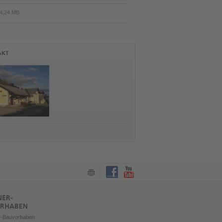
4,24 MB
AKT
Nostalgietag am 09. Mai 2026
Skipass = Fahrkarte
Am 09. Mai 2026 findet bei der
Mit der Pinzgauer Lokalb
Pinzgauer Lokalbahn ein
gelangen Sie auch in dies
Nostalgiefest statt! Besucht uns von
Skisaison ohne Stress u
09:00 bis 17:00 Uhr bei tollem...
Stau zu den Top-Skigebie
Region, der Skipass dient
Mehr erfahren
Mehr erfahren
NER-
RHABEN
r-Bauvorhaben