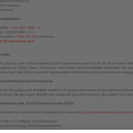
ayerhamerstraße 16
020 Salzburg
sterreich
ontaktdaten:
elefon
+43 / 662 / 8884 - 0
ax +43/662/ 8884 - 170
erviceline
0800 /220 050
(kostenlos)
office@salzburg-ag.at
ewähr
ie Salzburg Linien Verkehrsbetriebe GmbH übernehmen keine Gewähr für die auf dieser Websi
ngaben von Zahlen, Daten, Preisen etc. sind Irrtümer und Schreibfehler vorbehalten. Die Sa
nderungen oder Ergänzungen der bereitgestellten Informationen ohne vorherige Ankündigu
eschlechtsneutrale Formulierung
uf die Hinzufügung der jeweiligen weiblichen Formulierungen wurde bei geschlechtspezifisch
erzichtet. Alle personalen Begriffe sind sinngemäß geschlechtsneutral, also weiblich und männ
nformation gem. § 5 E-Commerce Gesetz (ECG)
ie angeführten gesetzlichen Grundlagen sind online beim
Rechtsinformationssystem des
echtliche Grundlagen: Eisenbahngesetz
erufsbezeichnung: Eisenbahnunternehmen
ammer - Berufsverband:
Wirtschaftskammer