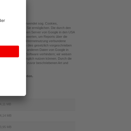
hr)
oogle Analytics verwendet sog. Cookies,
der Website durch Sie ermöglichen. Die durch den
Adresse) wird an einen Server von Google in den USA
g der Website auszuwerten, um Reports über die
itenutzung und der Internetnutzung verbundene
 übertragen, sofern dies gesetzlich vorgeschrieben
 Ihre IP-Adresse mit anderen Daten von Google in
lung Ihrer Browser Software verhindern; wir weisen
ser Website vollumfänglich nutzen können. Durch die
durch Google in der zuvor beschriebenen Art und
idersprochen
werden.
4,11 MB
4,14 MB
3,95 MB